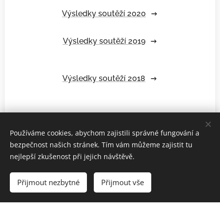
Výsledky soutěží 2020
Výsledky soutěží 2019
Výsledky soutěží 2018
Výsledky soutěží 2017
Používáme cookies, abychom zajistili správné fungování a
Výsledky soutěží 2016
bezpečnost našich stránek. Tím vám můžeme zajistit tu
nejlepší zkušenost při jejich návštěvě.
Výsledky soutěží 2015
Přijmout nezbytné
Přijmout vše
Výsledky soutěží 2014