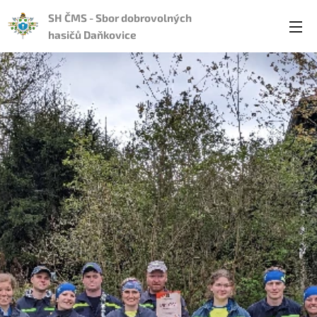
SH ČMS - Sbor dobrovolných
hasičů Daňkovice