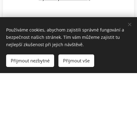
Výsledky soutěží 2024
Používáme cookies, abychom zajistili správné fungování a
bezpečnost našich stránek. Tím vám můžeme zajistit tu
nejlepší zkušenost při jejich návštěvě.
Výsledky soutěží 2023
Přijmout nezbytné
Přijmout vše
Výsledky soutěží 2022
Výsledky soutěží 2021
Výsledky soutěží 2020
Výsledky soutěží 2019