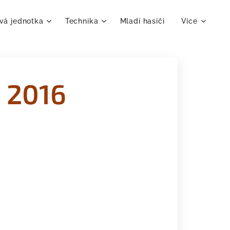
vá jednotka
Technika
Mladí hasiči
Více
e 2016