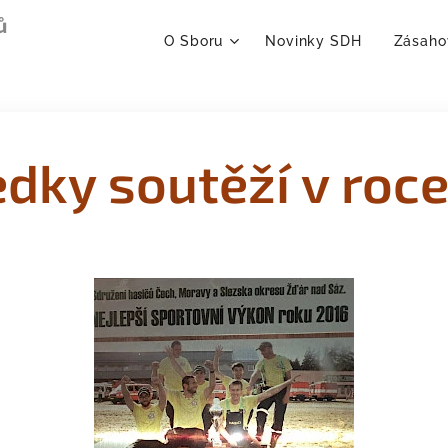
ů
O Sboru
Novinky SDH
Zásaho
dky soutěží v roc