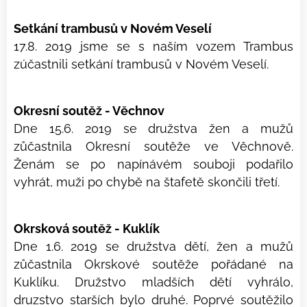
Setkání trambusů v Novém Veselí
17.8. 2019 jsme se s naším vozem Trambus
zúčastnili setkání trambusů v Novém Veselí.
Okresní soutěž - Věchnov
Dne 15.6. 2019 se družstva žen a mužů
zůčastnila Okresní soutěže ve Věchnově.
Ženám se po napínávém souboji podařilo
vyhrát, muži po chybě na štafetě skončili třetí.
Okrsková soutěž - Kuklík
Dne 1.6. 2019 se družstva dětí, žen a mužů
zůčastnila Okrskové soutěže pořádané na
Kuklíku. Družstvo mladších dětí vyhrálo,
druzstvo starších bylo druhé. Poprvé soutěžilo