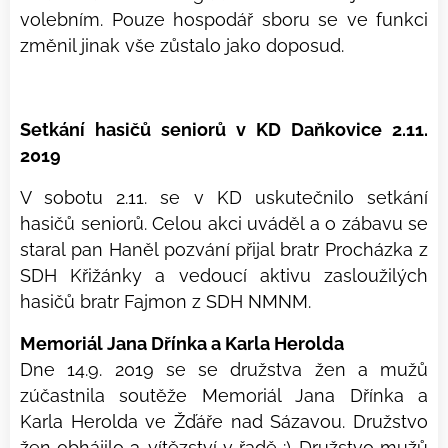
volebním. Pouze hospodář sboru se ve funkci
změnil jinak vše zůstalo jako doposud.
Setkání hasičů seniorů v KD Daňkovice 2.11.
2019
V sobotu 2.11. se v KD uskutečnilo setkání
hasičů seniorů. Celou akci uváděl a o zábavu se
staral pan Haněl pozvání přijal bratr Procházka z
SDH Křižánky a vedoucí aktivu zasloužilých
hasičů bratr Fajmon z SDH NMNM.
Memoriál Jana Dřínka a Karla Herolda
Dne 14.9. 2019 se se družstva žen a mužů
zúčastnila soutěže Memoriál Jana Dřínka a
Karla Herolda ve Žďáře nad Sázavou. Družstvo
žen obhájilo 3. vítězství v řadě :). Družstvo mužů