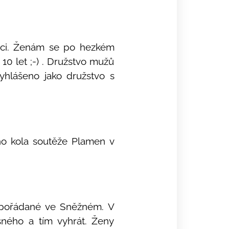
árci. Ženám se po hezkém
 10 let ;-) . Družstvo mužů
yhlášeno jako družstvo s
ího kola soutěže Plamen v
e pořádané ve Sněžném. V
ásného a tím vyhrát. Ženy