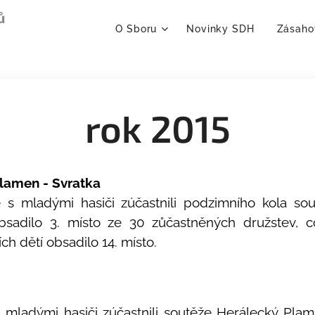
ů
O Sboru
Novinky SDH
Zásaho
rok 2015
lamen - Svratka
 s mladými hasiči zúčastnili podzimního kola so
obsadilo 3. místo ze 30 zůčastněných družstev, 
ích dětí obsadilo 14. místo.
 mladými hasiči zúčastnili soutěže Herálecký Plam