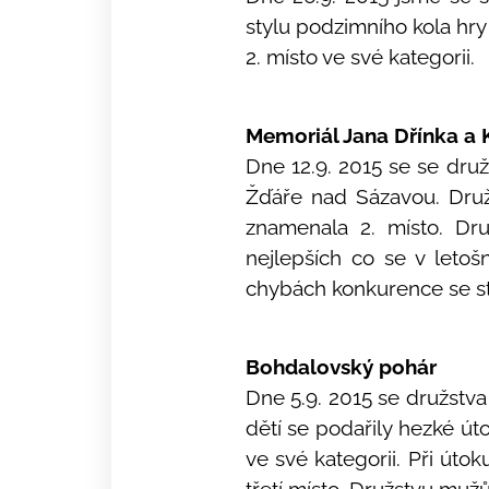
stylu podzimního kola hry
2. místo ve své kategorii.
Memoriál Jana Dřínka a 
Dne 12.9. 2015 se se dru
Žďáře nad Sázavou. Druž
znamenala 2. místo. Dr
nejlepších co se v letoš
chybách konkurence se sta
Bohdalovský pohár
Dne 5.9. 2015 se družstv
dětí se podařily hezké út
ve své kategorii. Při útok