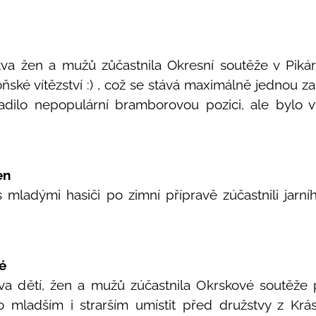
tva žen a mužů zůčastnila Okresní soutěže v Pik
ňské vítězství :) , což se stává maximálně jednou za
adilo nepopulární bramborovou pozici, ale bylo v
en
 mladými hasiči po zimní přípravě zúčastnili jarn
é
tva dětí, žen a mužů zúčastnila Okrskové soutěž
lo mladším i strarším umístit před družstvy z Kr