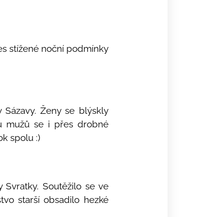
řes stížené noční podmínky
y Sázavy. Ženy se blýskly
tvu mužů se i přes drobné
k spolu :)
 Svratky. Soutěžilo se ve
tvo starší obsadilo hezké