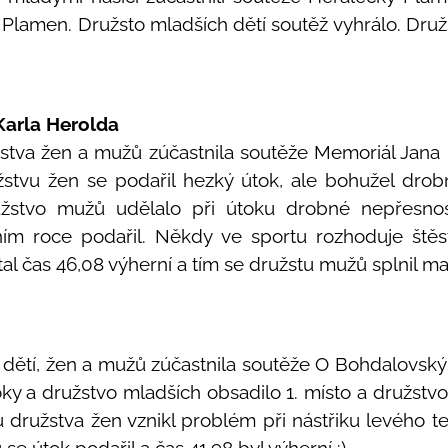
 Plamen. Družsto mladších dětí soutěž vyhrálo. Družs
Karla Herolda
žstva žen a mužů zúčastnila soutěže Memoriál Jana 
stvu žen se podařil hezký útok, ale bohužel drobn
užstvo mužů udělalo při útoku drobné nepřesnos
ním roce podařil. Někdy ve sportu rozhoduje štěstí
l čas 46,08 výherní a tím se družstu mužů splnil mal
a dětí, žen a mužů zúčastnila soutěže O Bohdalovs
oky a družstvo mladších obsadilo 1. místo a družstvo 
u družstva žen vznikl problém při nástřiku levého te