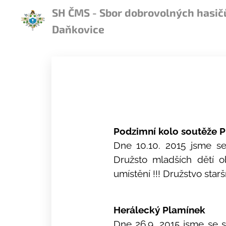
SH ČMS - Sbor dobrovolných hasič
Daňkovice
Podzimní kolo soutěže P
Dne 10.10. 2015 jsme se
Družsto mladších dětí 
umístění !!! Družstvo starš
Herálecký Plamínek
Dne 26.9. 2015 jsme se s