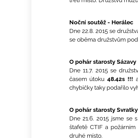
třetí místo. Družstvu mužů 
Noční soutěž - Herálec
Dne 22.8. 2015 se družstv
se oběma družstvům podař
O pohár starosty Sázavy
Dne 11.7. 2015 se družst
časem útoku
48.42s !!!
a
chybičky taky podařilo vy
O pohár starosty Svratky
Dne 21.6. 2015 jsme se s
štafetě CTIF a požárním 
druhé místo.