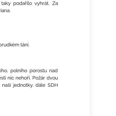
aky podařilo vyhrát. Za
riana.
prudkém tání.
ího, polního porostu nad
stí nic nehoří. Požár dvou
ě naší jednotky, dále SDH