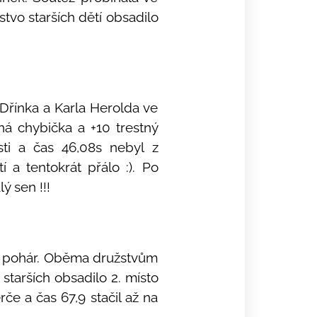
tvo starších dětí obsadilo
Dřínka a Karla Herolda ve
á chybička a +10 trestný
ti a čas 46,08s nebyl z
 a tentokrát přálo :). Po
ý sen !!!
ký pohár. Oběma družstvům
starších obsadilo 2. místo
rče a čas 67,9 stačil až na