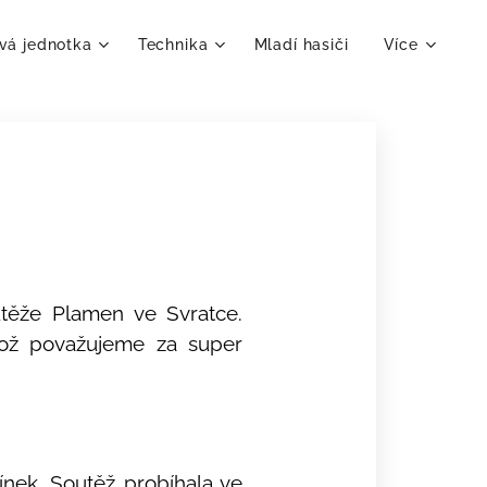
vá jednotka
Technika
Mladí hasiči
Více
utěže Plamen ve Svratce.
což považujeme za super
ínek. Soutěž probíhala ve