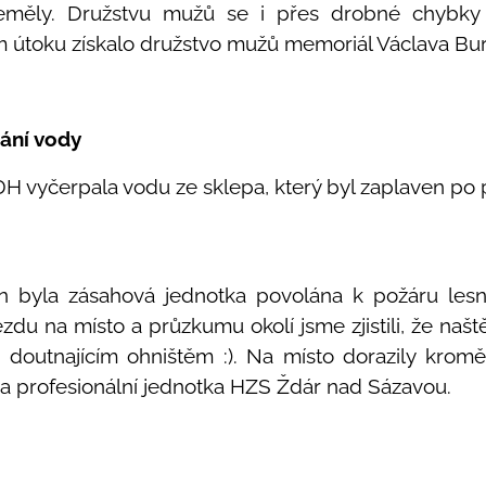
neměly. Družstvu mužů se i přes drobné chybky t
ím útoku získalo družstvo mužů memoriál Václava Bu
ání vody
DH vyčerpala vodu ze sklepa, který byl zaplaven po 
in byla zásahová jednotka povolána k požáru lesn
du na místo a průzkumu okolí jsme zjistili, že naště
s doutnajícím ohništěm :). Na místo dorazily krom
 a profesionální jednotka HZS Ždár nad Sázavou.