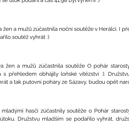
se útok podařil a čas 41,98 byl výherní :)
a žen a mužů zúčastnila noční soutěže v Herálci. I p
ilo soutěž vyhrát :)
va žen a mužů zúčastnila soutěže O pohár starost
 s přehledem obhájily loňské vítězství :). Družs
hrát a tak putovní poháry ze Sázavy, budou opět naro
 mladými hasči zúčastnily soutěže o Pohár starosty
útoku. Družstvu mladším se podařilo vyhrát, družs