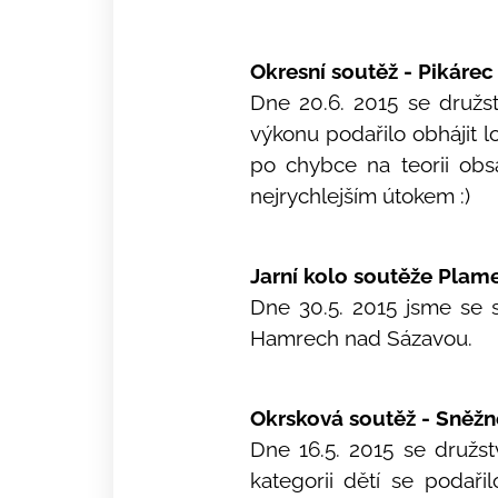
Okresní soutěž - Pikárec
Dne 20.6. 2015 se družs
výkonu podařilo obhájit lo
po chybce na teorii obs
nejrychlejším útokem :)
Jarní kolo soutěže Plam
Dne 30.5. 2015 jsme se s
Hamrech nad Sázavou.
Okrsková soutěž - Sněžn
Dne 16.5. 2015 se družs
kategorii dětí se podaři