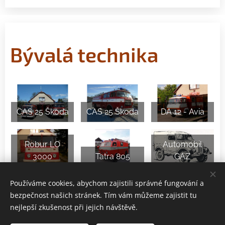
Bývalá technika
CAS 25 Škoda
CAS 25 Škoda
DA 12 - Avia
Robur LO
Automobil
3000
Tatra 805
GAZ
Používáme cookies, abychom zajistili správné fungování a
bezpečnost našich stránek. Tím vám můžeme zajistit tu
nejlepší zkušenost při jejich návštěvě.
Sbor dobrovolných hasičů Daňkovice
Všechna práva vyhrazena 2026