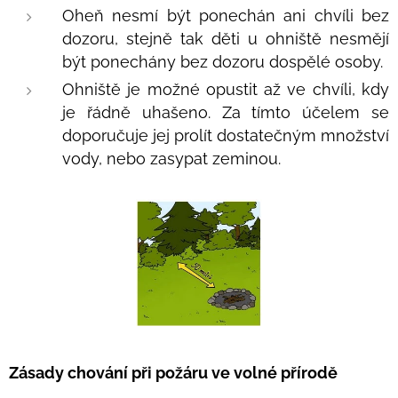
Oheň nesmí být ponechán ani chvíli bez
dozoru, stejně tak děti u ohniště nesmějí
být ponechány bez dozoru dospělé osoby.
Ohniště je možné opustit až ve chvíli, kdy
je řádně uhašeno. Za tímto účelem se
doporučuje jej prolít dostatečným množství
vody, nebo zasypat zeminou.
Zásady chování při požáru ve volné přírodě