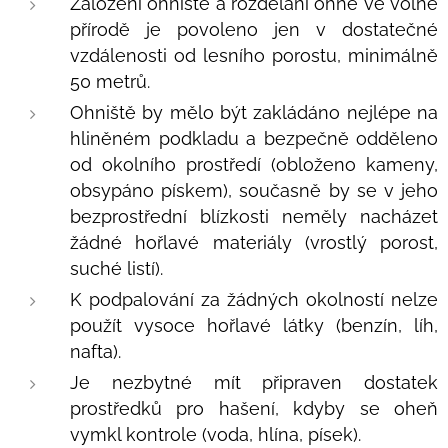
Založení ohniště a rozdělání ohně ve volné
přírodě je povoleno jen v dostatečné
vzdálenosti od lesního porostu, minimálně
50 metrů.
Ohniště by mělo být zakládáno nejlépe na
hliněném podkladu a bezpečně odděleno
od okolního prostředí (obloženo kameny,
obsypáno pískem), současně by se v jeho
bezprostřední blízkosti neměly nacházet
žádné hořlavé materiály (vrostlý porost,
suché listí).
K podpalování za žádných okolností nelze
použít vysoce hořlavé látky (benzín, líh,
nafta).
Je nezbytné mít připraven dostatek
prostředků pro hašení, kdyby se oheň
vymkl kontrole (voda, hlína, písek).